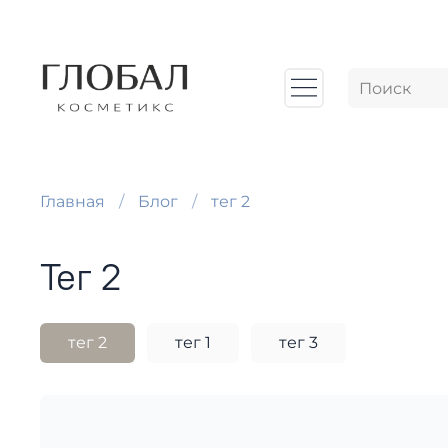
Главная
Блог
тег 2
тег 2
тег 2
тег 1
тег 3