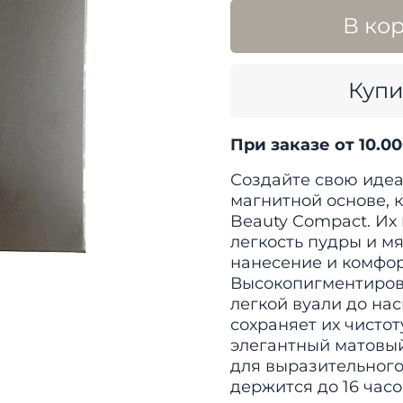
В ко
Купи
При заказе от 10.0
Создайте свою идеа
магнитной основе, 
Beauty Compact. Их
легкость пудры и м
нанесение и комфор
Высокопигментирова
легкой вуали до нас
сохраняет их чисто
элегантный матовы
для выразительного
держится до 16 час