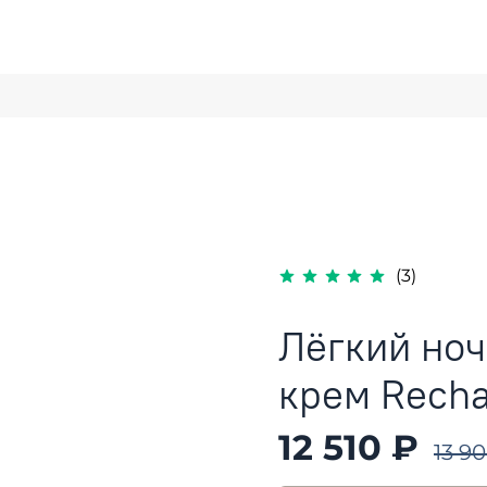
(3)
Лёгкий но
крем Rechar
12 510 ₽
13 9