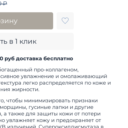
0 ₽
рзину
ть в 1 клик
00 руб доставка бесплатно
обогащенный про-коллагеном,
нсивное увлажнение и омолаживающий
текстура легко распределяется по коже и
ния жирности.
го, чтобы минимизировать признаки
к морщины, гусиные лапки и другие
 а также для защиты кожи от потери
но увлажняет кожу и предохраняет от
VB излучений. Супероксиддисмутаза в