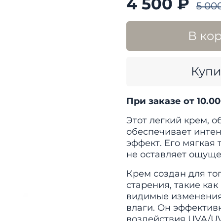
4 500 ₽
5 00
В ко
Купи
При заказе от 10.0
Этот легкий крем, 
обеспечивает инте
эффект. Его мягкая 
не оставляет ощуще
Крем создан для то
старения, такие ка
видимые изменения,
влаги. Он эффектив
воздействия UVA/U