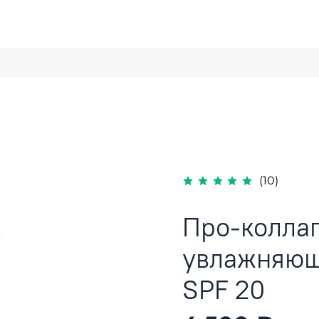
(10)
Про-колла
увлажняющ
SPF 20