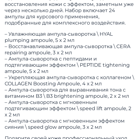
восстановления кожи с эффектом, заметным уже
через несколько дней. Набор включает 24
ампулы для курсового применения,
подобранные для комплексного воздействия.
– Увлажняющая ампула-сыворотка \ HYAL
plumping ampoule, 5 x 2 мл
– Восстанавливающая ампула-сыворотка \ CERA
repairing ampoule, 3 x 2 мл
– Ампула-сыворотка с пептидами и
подтягивающим эффектом \ PEPTIDE tightening
ampoule, 5 x 2 мл
– Укрепляющая ампула-сыворотка с коллагеном \
COLLAGEN Boosting Ampoule, 4 х 2 мл
– Ампула-сыворотка для выравнивания тона с
витамином B3 \ B3 brightening ampoule, 2 x 2 мл
– Ампула-сыворотка c мгновенным
подтягивающим эффектом \ speed lift ampoule, 2
x 2 мл
– Ампула-сыворотка с мгновенным эффектом
сияния \ speed glow ampoule, 3 x 2 мл
Подарите своей коже профессиональный уход,